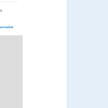
0%
permalink
.