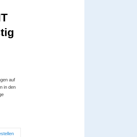
IT
tig
gen auf
n in den
ge