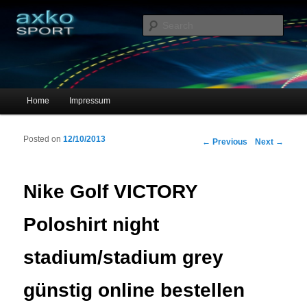
Sportschuhe, Sneakers & Laufschuhe – Shopping Guide
Sear
axko-sport – Sportschuhe online
Main menu
Home
Impressum
Skip to primary content
Skip to secondary content
Posted on
12/10/2013
Post navigation
←
Previous
Next
→
Nike Golf VICTORY
Poloshirt night
stadium/stadium grey
günstig online bestellen