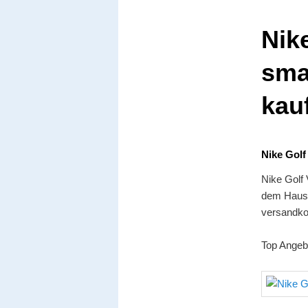
Nik
sma
kau
Nike Gol
Nike Golf
dem Hause 
versandkos
Top Angeb