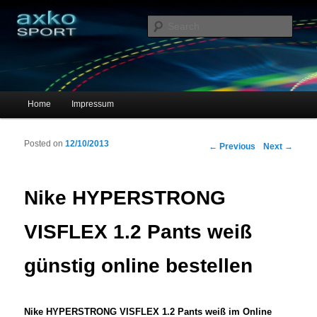
Sportschuhe, Sneakers & Laufschuhe – Shopping Guide
Sear
axko-sport – Sportschuhe online
Main menu
Home
Impressum
Skip to primary content
Skip to secondary content
Posted on
12/10/2013
Post navigation
←
Previous
Next
→
Nike HYPERSTRONG
VISFLEX 1.2 Pants weiß
günstig online bestellen
Nike HYPERSTRONG VISFLEX 1.2 Pants weiß im Online