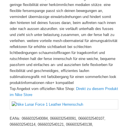
geringe flexibilität einer herkömmlichen medialen stütze. eine
flexible fersenspange passt sich deinen bewegungen an,
vermindert übermässige einwärtsdrehungen und hindert somit
den hinteren teil deines fusses daran, beim auftreten nach innen
oder nach aussen abzurollen. sie verläuft unterhalb des fusses
und zieht sich unter belastung zusammen, um der ferse halt zu
verleihen. weitere vorteile mesh-obermaterial für atmungsaktivität
reflektoren für erhöhte sichtbarkeit bei schlechten
lichtbedingungen schaumstoffkragen für tragekomfort und
rutschfreien halt der ferse innenschuh für eine weiche, bequeme
passform und einfaches an- und ausziehen tiefe flexkerben für
flexibilität und geschmeidiges, effizientes laufen
sublimationsgrafik mit farbübergang für einen sommerlichen look
produktinformationen nike+ kompatibel
Top Angebot vom offiziellen Nike Shop:
Direkt zu diesem Produkt
im Nike Store
EANs: 0666032540084, 0666032540091, 0666032540107,
0666032540114, 0666032540121, 0666032540138,