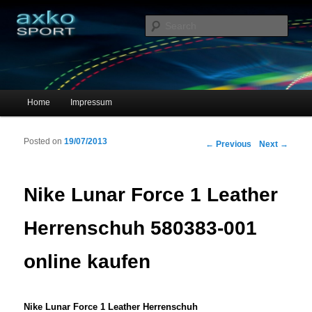
Sportschuhe, Sneakers & Laufschuhe – Shopping Guide
Sear
axko-sport – Sportschuhe online
Main menu
Home
Impressum
Skip to primary content
Skip to secondary content
Posted on
19/07/2013
Post navigation
←
Previous
Next
→
Nike Lunar Force 1 Leather
Herrenschuh 580383-001
online kaufen
Nike Lunar Force 1 Leather Herrenschuh