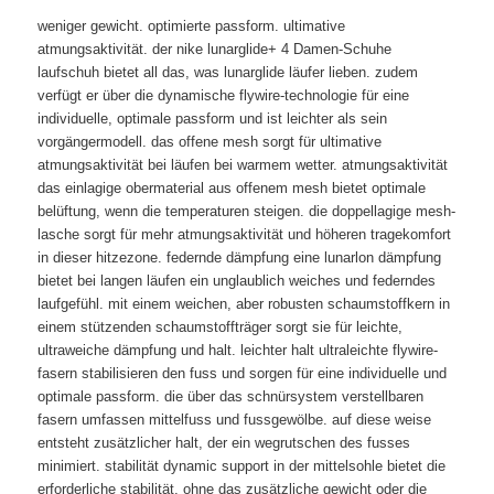
weniger gewicht. optimierte passform. ultimative
atmungsaktivität. der nike lunarglide+ 4 Damen-Schuhe
laufschuh bietet all das, was lunarglide läufer lieben. zudem
verfügt er über die dynamische flywire-technologie für eine
individuelle, optimale passform und ist leichter als sein
vorgängermodell. das offene mesh sorgt für ultimative
atmungsaktivität bei läufen bei warmem wetter. atmungsaktivität
das einlagige obermaterial aus offenem mesh bietet optimale
belüftung, wenn die temperaturen steigen. die doppellagige mesh-
lasche sorgt für mehr atmungsaktivität und höheren tragekomfort
in dieser hitzezone. federnde dämpfung eine lunarlon dämpfung
bietet bei langen läufen ein unglaublich weiches und federndes
laufgefühl. mit einem weichen, aber robusten schaumstoffkern in
einem stützenden schaumstoffträger sorgt sie für leichte,
ultraweiche dämpfung und halt. leichter halt ultraleichte flywire-
fasern stabilisieren den fuss und sorgen für eine individuelle und
optimale passform. die über das schnürsystem verstellbaren
fasern umfassen mittelfuss und fussgewölbe. auf diese weise
entsteht zusätzlicher halt, der ein wegrutschen des fusses
minimiert. stabilität dynamic support in der mittelsohle bietet die
erforderliche stabilität, ohne das zusätzliche gewicht oder die