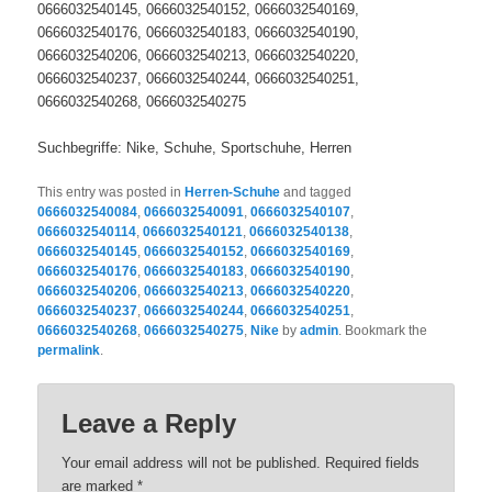
0666032540145, 0666032540152, 0666032540169,
0666032540176, 0666032540183, 0666032540190,
0666032540206, 0666032540213, 0666032540220,
0666032540237, 0666032540244, 0666032540251,
0666032540268, 0666032540275
Suchbegriffe: Nike, Schuhe, Sportschuhe, Herren
This entry was posted in
Herren-Schuhe
and tagged
0666032540084
,
0666032540091
,
0666032540107
,
0666032540114
,
0666032540121
,
0666032540138
,
0666032540145
,
0666032540152
,
0666032540169
,
0666032540176
,
0666032540183
,
0666032540190
,
0666032540206
,
0666032540213
,
0666032540220
,
0666032540237
,
0666032540244
,
0666032540251
,
0666032540268
,
0666032540275
,
Nike
by
admin
. Bookmark the
permalink
.
Leave a Reply
Your email address will not be published. Required fields
are marked
*