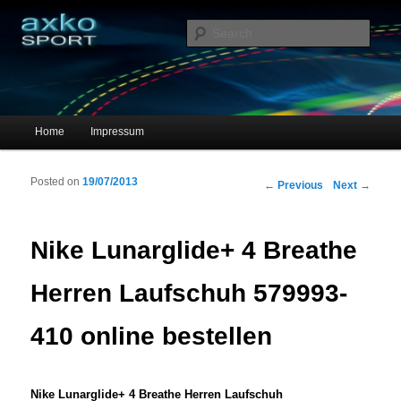
Sportschuhe, Sneakers & Laufschuhe – Shopping Guide
Sear
axko-sport – Sportschuhe online
Main menu
Home
Impressum
Skip to primary content
Skip to secondary content
Posted on
19/07/2013
Post navigation
←
Previous
Next
→
Nike Lunarglide+ 4 Breathe
Herren Laufschuh 579993-
410 online bestellen
Nike Lunarglide+ 4 Breathe Herren Laufschuh