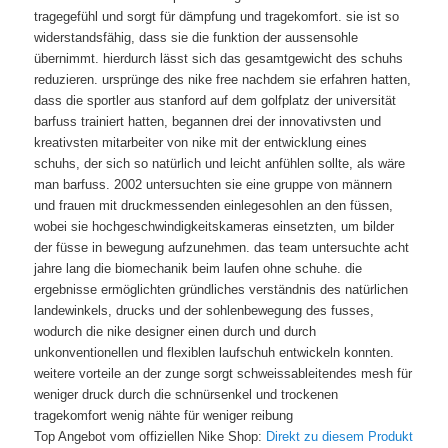
tragegefühl und sorgt für dämpfung und tragekomfort. sie ist so
widerstandsfähig, dass sie die funktion der aussensohle
übernimmt. hierdurch lässt sich das gesamtgewicht des schuhs
reduzieren. ursprünge des nike free nachdem sie erfahren hatten,
dass die sportler aus stanford auf dem golfplatz der universität
barfuss trainiert hatten, begannen drei der innovativsten und
kreativsten mitarbeiter von nike mit der entwicklung eines
schuhs, der sich so natürlich und leicht anfühlen sollte, als wäre
man barfuss. 2002 untersuchten sie eine gruppe von männern
und frauen mit druckmessenden einlegesohlen an den füssen,
wobei sie hochgeschwindigkeitskameras einsetzten, um bilder
der füsse in bewegung aufzunehmen. das team untersuchte acht
jahre lang die biomechanik beim laufen ohne schuhe. die
ergebnisse ermöglichten gründliches verständnis des natürlichen
landewinkels, drucks und der sohlenbewegung des fusses,
wodurch die nike designer einen durch und durch
unkonventionellen und flexiblen laufschuh entwickeln konnten.
weitere vorteile an der zunge sorgt schweissableitendes mesh für
weniger druck durch die schnürsenkel und trockenen
tragekomfort wenig nähte für weniger reibung
Top Angebot vom offiziellen Nike Shop:
Direkt zu diesem Produkt