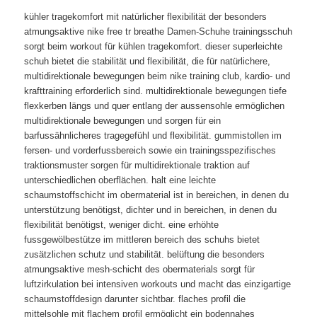
kühler tragekomfort mit natürlicher flexibilität der besonders
atmungsaktive nike free tr breathe Damen-Schuhe trainingsschuh
sorgt beim workout für kühlen tragekomfort. dieser superleichte
schuh bietet die stabilität und flexibilität, die für natürlichere,
multidirektionale bewegungen beim nike training club, kardio- und
krafttraining erforderlich sind. multidirektionale bewegungen tiefe
flexkerben längs und quer entlang der aussensohle ermöglichen
multidirektionale bewegungen und sorgen für ein
barfussähnlicheres tragegefühl und flexibilität. gummistollen im
fersen- und vorderfussbereich sowie ein trainingsspezifisches
traktionsmuster sorgen für multidirektionale traktion auf
unterschiedlichen oberflächen. halt eine leichte
schaumstoffschicht im obermaterial ist in bereichen, in denen du
unterstützung benötigst, dichter und in bereichen, in denen du
flexibilität benötigst, weniger dicht. eine erhöhte
fussgewölbestütze im mittleren bereich des schuhs bietet
zusätzlichen schutz und stabilität. belüftung die besonders
atmungsaktive mesh-schicht des obermaterials sorgt für
luftzirkulation bei intensiven workouts und macht das einzigartige
schaumstoffdesign darunter sichtbar. flaches profil die
mittelsohle mit flachem profil ermöglicht ein bodennahes