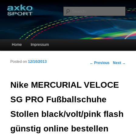
Sportschuhe, Sneakers & Laufschuhe – Shopping Guide
Sear
axko-sport – Sportschuhe online
Main menu
Home
Impressum
Skip to primary content
Skip to secondary content
Posted on
12/10/2013
Post navigation
←
Previous
Next
→
Nike MERCURIAL VELOCE
SG PRO Fußballschuhe
Stollen black/volt/pink flash
günstig online bestellen