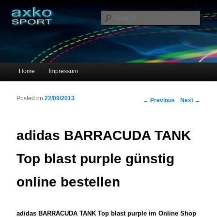
Sportschuhe, Sneakers & Laufschuhe – Shopping Guide
Sear
axko-sport – Sportschuhe online
Main menu
Home
Impressum
Skip to primary content
Skip to secondary content
Posted on
22/09/2013
Post navigation
←
Previous
Next
→
adidas BARRACUDA TANK
Top blast purple günstig
online bestellen
adidas BARRACUDA TANK Top blast purple im Online Shop