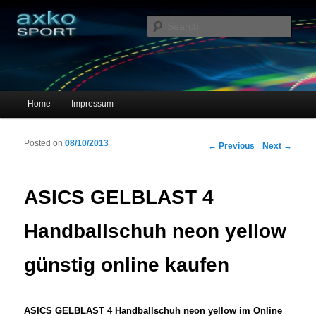
Sportschuhe, Sneakers & Laufschuhe – Shopping Guide
Sear
axko-sport – Sportschuhe online
Main menu
Home
Impressum
Skip to primary content
Skip to secondary content
Posted on
08/10/2013
Post navigation
←
Previous
Next
→
ASICS GELBLAST 4
Handballschuh neon yellow
günstig online kaufen
ASICS GELBLAST 4 Handballschuh neon yellow im Online