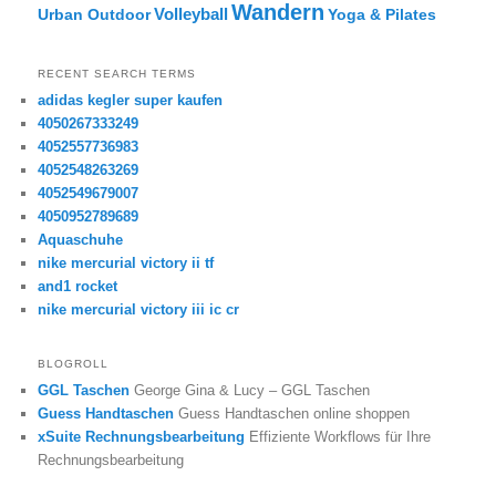
Wandern
Volleyball
Urban Outdoor
Yoga & Pilates
RECENT SEARCH TERMS
adidas kegler super kaufen
4050267333249
4052557736983
4052548263269
4052549679007
4050952789689
Aquaschuhe
nike mercurial victory ii tf
and1 rocket
nike mercurial victory iii ic cr
BLOGROLL
GGL Taschen
George Gina & Lucy – GGL Taschen
Guess Handtaschen
Guess Handtaschen online shoppen
xSuite Rechnungsbearbeitung
Effiziente Workflows für Ihre
Rechnungsbearbeitung