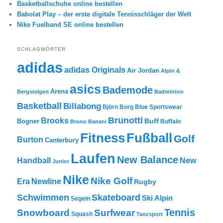
Basketballschuhe online bestellen
Babolat Play – der erste digitale Tennisschläger der Welt
Nike Fuelband SE online bestellen
SCHLAGWÖRTER
adidas
adidas Originals
Air Jordan
Alpin &
asics
Bademode
Arena
Bergsteigen
Badminton
Basketball
Billabong
Björn Borg
Blue Sportswear
Brunotti
Brooks
Buff
Bogner
Buffalo
Bruno Banani
Fitness
Fußball
Golf
Burton
Canterbury
Laufen
New Balance
New
Handball
Junior
Nike
Nike Golf
Era
Newline
Rugby
Skateboard
Schwimmen
Ski Alpin
Segeln
Tennis
Snowboard
Surfwear
Squash
Tanzsport