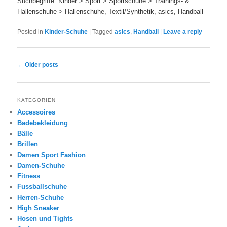
Suchbegriffe: Kinder > Sport > Sportschuhe > Trainings- &
Hallenschuhe > Hallenschuhe, Textil/Synthetik, asics, Handball
Posted in
Kinder-Schuhe
|
Tagged
asics
,
Handball
|
Leave a reply
Post navigation
←
Older posts
KATEGORIEN
Accessoires
Badebekleidung
Bälle
Brillen
Damen Sport Fashion
Damen-Schuhe
Fitness
Fussballschuhe
Herren-Schuhe
High Sneaker
Hosen und Tights