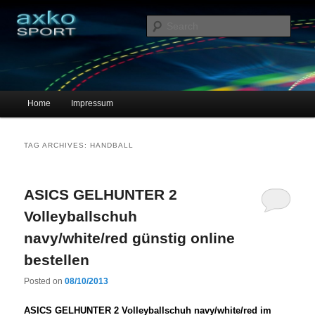
Sportschuhe, Sneakers & Laufschuhe – Shopping Guide
Sear
axko-sport – Sportschuhe online
Main menu
Home
Impressum
Skip to primary content
Skip to secondary content
TAG ARCHIVES:
HANDBALL
ASICS GELHUNTER 2
Volleyballschuh
navy/white/red günstig online
bestellen
Posted on
08/10/2013
ASICS GELHUNTER 2 Volleyballschuh navy/white/red im