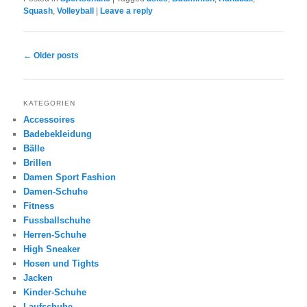
Squash
,
Volleyball
|
Leave a reply
Post navigation
←
Older posts
KATEGORIEN
Accessoires
Badebekleidung
Bälle
Brillen
Damen Sport Fashion
Damen-Schuhe
Fitness
Fussballschuhe
Herren-Schuhe
High Sneaker
Hosen und Tights
Jacken
Kinder-Schuhe
Laufschuhe