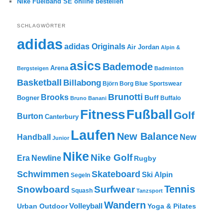
Nike Fuelband SE online bestellen
SCHLAGWÖRTER
adidas
adidas Originals
Air Jordan
Alpin &
asics
Bademode
Arena
Bergsteigen
Badminton
Basketball
Billabong
Björn Borg
Blue Sportswear
Brunotti
Brooks
Buff
Bogner
Buffalo
Bruno Banani
Fitness
Fußball
Golf
Burton
Canterbury
Laufen
New Balance
New
Handball
Junior
Nike
Nike Golf
Era
Newline
Rugby
Skateboard
Schwimmen
Ski Alpin
Segeln
Tennis
Snowboard
Surfwear
Squash
Tanzsport
Wandern
Volleyball
Urban Outdoor
Yoga & Pilates