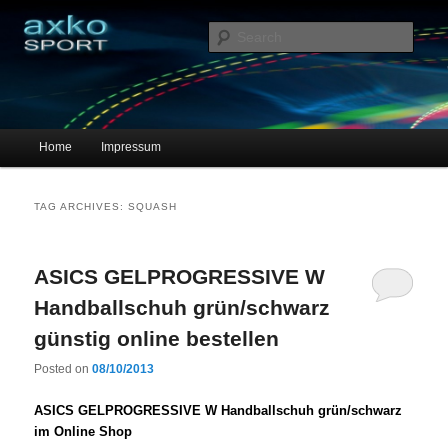
Sportschuhe, Sneakers & Laufschuhe – Shopping Guide
Sear
axko-sport – Sportschuhe online
Main menu
Home
Impressum
Skip to primary content
Skip to secondary content
TAG ARCHIVES:
SQUASH
ASICS GELPROGRESSIVE W
Handballschuh grün/schwarz
günstig online bestellen
Posted on
08/10/2013
ASICS GELPROGRESSIVE W Handballschuh grün/schwarz
im Online Shop