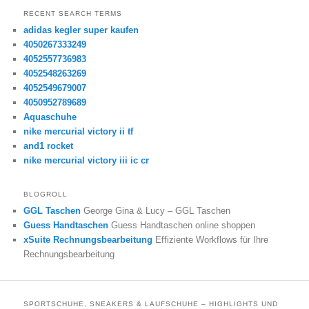
RECENT SEARCH TERMS
adidas kegler super kaufen
4050267333249
4052557736983
4052548263269
4052549679007
4050952789689
Aquaschuhe
nike mercurial victory ii tf
and1 rocket
nike mercurial victory iii ic cr
BLOGROLL
GGL Taschen
George Gina & Lucy – GGL Taschen
Guess Handtaschen
Guess Handtaschen online shoppen
xSuite Rechnungsbearbeitung
Effiziente Workflows für Ihre
Rechnungsbearbeitung
SPORTSCHUHE, SNEAKERS & LAUFSCHUHE – HIGHLIGHTS UND