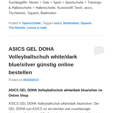
Suchbegriffe: Herren > Sale > Sport > Sportschuhe > Trainings-
& Hallenschuhe > Hallenschuhe, Kunststoff/ Textil, asics,
Tischtennis, Squash, Badminton
Posted in
Sportschuhe
|
Tagged
asics
,
Badminton
,
Squash
,
Tischtennis
|
Leave a reply
ASICS GEL DOHA
Volleyballschuh white/dark
blue/silver günstig online
bestellen
Posted on
08/10/2013
ASICS GEL DOHA Volleyballschuh white/dark blue/silver im
Online Shop
ASICS GEL DOHA Volleyballschuh white/dark blue/silver: Der
GEL DOHA von ASICS ist ein leichter und zuverlässiger