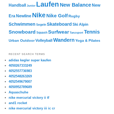
Laufen
New Balance
New
Handball
Junior
Nike
Nike Golf
Era
Newline
Rugby
Skateboard
Schwimmen
Ski Alpin
Segeln
Tennis
Snowboard
Surfwear
Squash
Tanzsport
Wandern
Volleyball
Urban Outdoor
Yoga & Pilates
RECENT SEARCH TERMS
adidas kegler super kaufen
4050267333249
4052557736983
4052548263269
4052549679007
4050952789689
Aquaschuhe
nike mercurial victory ii tf
and1 rocket
nike mercurial victory iii ic cr