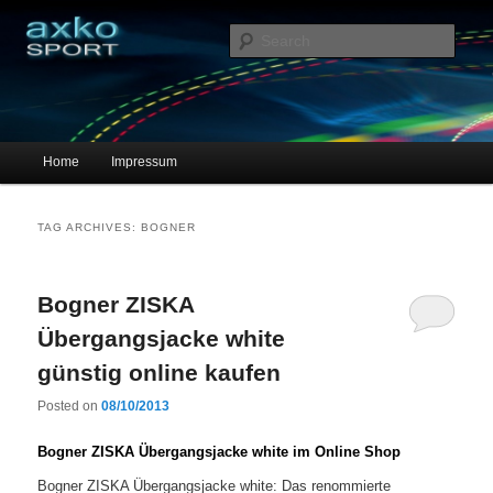
Sportschuhe, Sneakers & Laufschuhe – Shopping Guide
Sear
axko-sport – Sportschuhe online
Main menu
Home
Impressum
Skip to primary content
Skip to secondary content
TAG ARCHIVES:
BOGNER
Bogner ZISKA
Übergangsjacke white
günstig online kaufen
Posted on
08/10/2013
Bogner ZISKA Übergangsjacke white im Online Shop
Bogner ZISKA Übergangsjacke white: Das renommierte