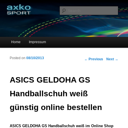
Sportschuhe, Sneakers & Laufschuhe – Shopping Guide
Sear
axko-sport – Sportschuhe online
Main menu
Home
Impressum
Skip to primary content
Skip to secondary content
Posted on
08/10/2013
Post navigation
←
Previous
Next
→
ASICS GELDOHA GS
Handballschuh weiß
günstig online bestellen
ASICS GELDOHA GS Handballschuh weiß im Online Shop