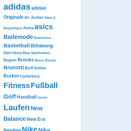
adidas
adidas
Originals
Air Jordan
Alpin &
asics
Arena
Bergsteigen
Bademode
Badminton
Basketball
Billabong
Björn Borg
Blue Sportswear
Brooks
Bogner
Bruno Banani
Brunotti
Buff
Buffalo
Burton
Canterbury
Fitness
Fußball
Golf
Handball
Junior
Laufen
New
Balance
New Era
Nike
Nike
Newline