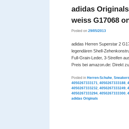
adidas Originals
weiss G17068 on
Posted on
29/05/2013
adidas Herren Superstar 2 G17
legendären Shell-Zehenkonstru
Full-Grain-Leder, 3-Streifen a
Preis bei amazon.de: Direkt 
Posted in
Herren-Schuhe
,
Sneaker
4050267333171
,
4050267333188
,
4050267333232
,
4050267333249
,
4050267333294
,
4050267333300
,
adidas Originals