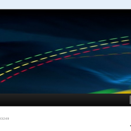
schuhe – Shopping Guide
Sportschuhe online
33249