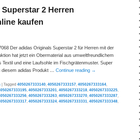
 Superstar 2 Herren
line kaufen
068 Der adidas Originals Superstar 2 für Herren mit der
ktion hat jetzt ein Obermaterial aus umweltfreundlichem
us Textil und eine Laufsohle im Fischgrätenmuster. Super
zu diesem adidas Produkt …
Continue reading
→
s
|
Tagged
4050267333140
,
4050267333157
,
4050267333164
,
4050267333195
,
4050267333201
,
4050267333218
,
4050267333225
,
4050267333256
,
4050267333263
,
4050267333270
,
4050267333287
,
4050267333317
,
4050267333324
,
4050267333331
,
4050267333348
,