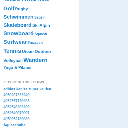
Golf
Rugby
Schwimmen
Segeln
Skateboard
Ski Alpin
Snowboard
Squash
Surfwear
Tanzsport
Tennis
Urban Outdoor
Wandern
Volleyball
Yoga & Pilates
RECENT SEARCH TERMS
adidas kegler super kaufen
4050267333249
4052557736983
4052548263269
4052549679007
4050952789689
Aquaschuhe