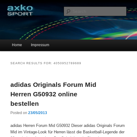
Sportschuhe, Sneakers & Laufschuhe – Shopping Guide
Sear
axko-sport – Sportschuhe online
Main menu
Home
Impressum
Skip to primary content
Skip to secondary content
SEARCH RESULTS FOR:
4050952789689
adidas Originals Forum Mid
Herren G50932 online
bestellen
Posted on
23/05/2013
adidas Herren Forum Mid G50932 Dieser adidas Originals Forum
Mid im Vintage-Look für Herren lässt die Basketball-Legende der