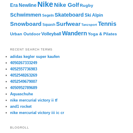
Nike
Nike Golf
Era
Newline
Rugby
Skateboard
Schwimmen
Ski Alpin
Segeln
Tennis
Snowboard
Surfwear
Squash
Tanzsport
Wandern
Volleyball
Urban Outdoor
Yoga & Pilates
RECENT SEARCH TERMS
adidas kegler super kaufen
4050267333249
4052557736983
4052548263269
4052549679007
4050952789689
Aquaschuhe
nike mercurial victory ii tf
and1 rocket
nike mercurial victory iii ic cr
BLOGROLL