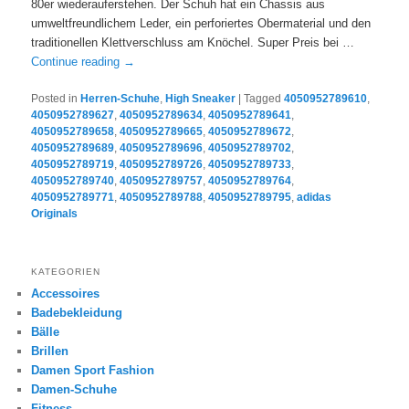
80er wiederauferstehen. Der Schuh hat ein Chassis aus
umweltfreundlichem Leder, ein perforiertes Obermaterial und den
traditionellen Klettverschluss am Knöchel. Super Preis bei …
Continue reading
→
Posted in
Herren-Schuhe
,
High Sneaker
|
Tagged
4050952789610
,
4050952789627
,
4050952789634
,
4050952789641
,
4050952789658
,
4050952789665
,
4050952789672
,
4050952789689
,
4050952789696
,
4050952789702
,
4050952789719
,
4050952789726
,
4050952789733
,
4050952789740
,
4050952789757
,
4050952789764
,
4050952789771
,
4050952789788
,
4050952789795
,
adidas
Originals
KATEGORIEN
Accessoires
Badebekleidung
Bälle
Brillen
Damen Sport Fashion
Damen-Schuhe
Fitness