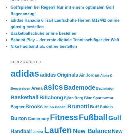
Golfspielen bei Regen? Nur mit einem optimalen Golf
Regenanzug!
adidas Kanadia 6 Trail Laufschuhe Herren M17442 online
günstig bestellen
Basketballschuhe online bestellen
Babolat Play – der erste digitale Tennisschläger der Welt
Nike Fuelband SE online bestellen
SCHLAGWÖRTER
adidas
adidas Originals
Air Jordan
Alpin &
asics
Bademode
Arena
Bergsteigen
Badminton
Basketball
Billabong
Björn Borg
Blue Sportswear
Brunotti
Brooks
Buff
Bogner
Buffalo
Bruno Banani
Fitness
Fußball
Golf
Burton
Canterbury
Laufen
New Balance
New
Handball
Junior