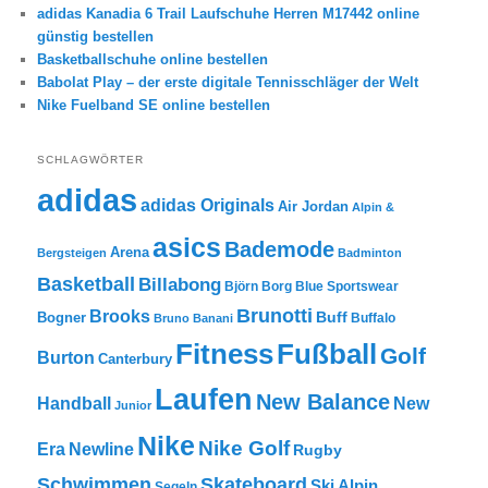
adidas Kanadia 6 Trail Laufschuhe Herren M17442 online
günstig bestellen
Basketballschuhe online bestellen
Babolat Play – der erste digitale Tennisschläger der Welt
Nike Fuelband SE online bestellen
SCHLAGWÖRTER
adidas
adidas Originals
Air Jordan
Alpin &
asics
Bademode
Arena
Bergsteigen
Badminton
Basketball
Billabong
Björn Borg
Blue Sportswear
Brunotti
Brooks
Buff
Bogner
Buffalo
Bruno Banani
Fitness
Fußball
Golf
Burton
Canterbury
Laufen
New Balance
New
Handball
Junior
Nike
Nike Golf
Era
Newline
Rugby
Skateboard
Schwimmen
Ski Alpin
Segeln