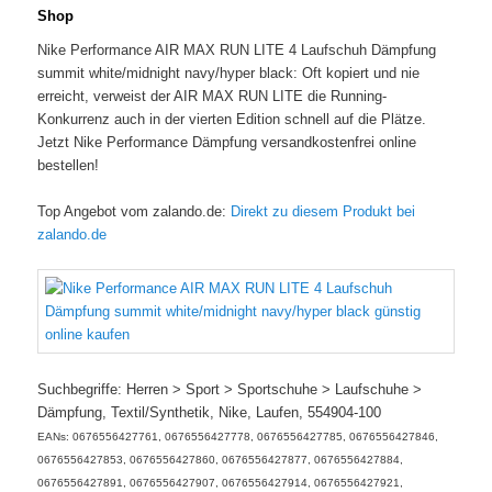
Shop
Nike Performance AIR MAX RUN LITE 4 Laufschuh Dämpfung
summit white/midnight navy/hyper black: Oft kopiert und nie
erreicht, verweist der AIR MAX RUN LITE die Running-
Konkurrenz auch in der vierten Edition schnell auf die Plätze.
Jetzt Nike Performance Dämpfung versandkostenfrei online
bestellen!
Top Angebot vom zalando.de:
Direkt zu diesem Produkt bei
zalando.de
Suchbegriffe: Herren > Sport > Sportschuhe > Laufschuhe >
Dämpfung, Textil/Synthetik, Nike, Laufen, 554904-100
EANs: 0676556427761, 0676556427778, 0676556427785, 0676556427846,
0676556427853, 0676556427860, 0676556427877, 0676556427884,
0676556427891, 0676556427907, 0676556427914, 0676556427921,