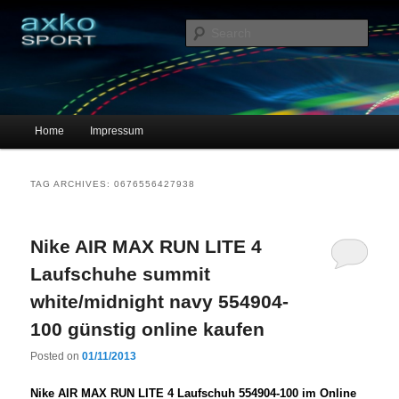
Sportschuhe, Sneakers & Laufschuhe – Shopping Guide
Sear
axko-sport – Sportschuhe online
Main menu
Home
Impressum
Skip to primary content
Skip to secondary content
TAG ARCHIVES:
0676556427938
Nike AIR MAX RUN LITE 4
Laufschuhe summit
white/midnight navy 554904-
100 günstig online kaufen
Posted on
01/11/2013
Nike AIR MAX RUN LITE 4 Laufschuh 554904-100 im Online