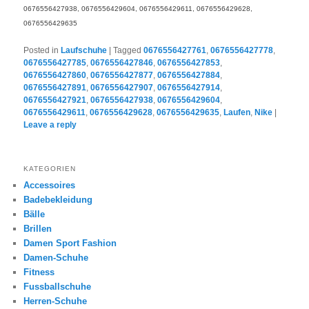
0676556427938, 0676556429604, 0676556429611, 0676556429628,
0676556429635
Posted in
Laufschuhe
|
Tagged
0676556427761
,
0676556427778
,
0676556427785
,
0676556427846
,
0676556427853
,
0676556427860
,
0676556427877
,
0676556427884
,
0676556427891
,
0676556427907
,
0676556427914
,
0676556427921
,
0676556427938
,
0676556429604
,
0676556429611
,
0676556429628
,
0676556429635
,
Laufen
,
Nike
|
Leave a reply
KATEGORIEN
Accessoires
Badebekleidung
Bälle
Brillen
Damen Sport Fashion
Damen-Schuhe
Fitness
Fussballschuhe
Herren-Schuhe