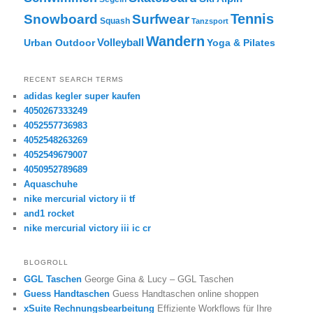
Tennis
Snowboard
Surfwear
Squash
Tanzsport
Wandern
Volleyball
Urban Outdoor
Yoga & Pilates
RECENT SEARCH TERMS
adidas kegler super kaufen
4050267333249
4052557736983
4052548263269
4052549679007
4050952789689
Aquaschuhe
nike mercurial victory ii tf
and1 rocket
nike mercurial victory iii ic cr
BLOGROLL
GGL Taschen
George Gina & Lucy – GGL Taschen
Guess Handtaschen
Guess Handtaschen online shoppen
xSuite Rechnungsbearbeitung
Effiziente Workflows für Ihre