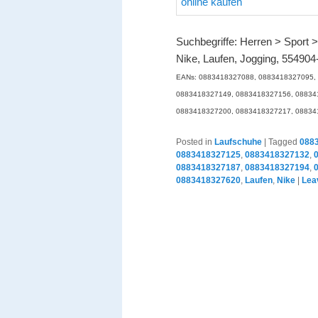
Suchbegriffe: Herren > Sport 
Nike, Laufen, Jogging, 554904
EANs: 0883418327088, 0883418327095,
0883418327149, 0883418327156, 08834
0883418327200, 0883418327217, 08834
Posted in
Laufschuhe
|
Tagged
088
0883418327125
,
0883418327132
,
0883418327187
,
0883418327194
,
0883418327620
,
Laufen
,
Nike
|
Lea