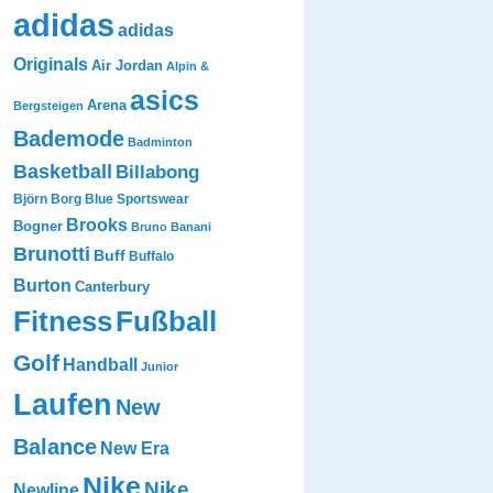
adidas
adidas
Originals
Air Jordan
Alpin &
asics
Arena
Bergsteigen
Bademode
Badminton
Basketball
Billabong
Björn Borg
Blue Sportswear
Brooks
Bogner
Bruno Banani
Brunotti
Buff
Buffalo
Burton
Canterbury
Fitness
Fußball
Golf
Handball
Junior
Laufen
New
Balance
New Era
Nike
Nike
Newline