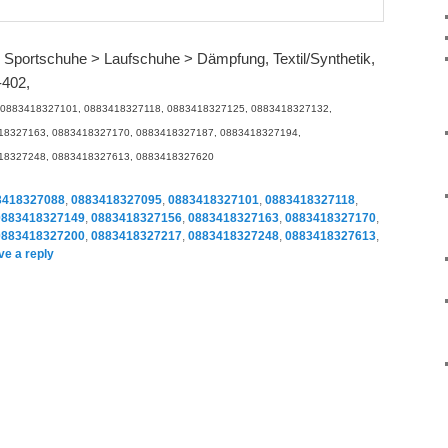
> Sportschuhe > Laufschuhe > Dämpfung, Textil/Synthetik,
-402,
 0883418327101, 0883418327118, 0883418327125, 0883418327132,
18327163, 0883418327170, 0883418327187, 0883418327194,
18327248, 0883418327613, 0883418327620
3418327088
,
0883418327095
,
0883418327101
,
0883418327118
,
0883418327149
,
0883418327156
,
0883418327163
,
0883418327170
,
0883418327200
,
0883418327217
,
0883418327248
,
0883418327613
,
ve a reply