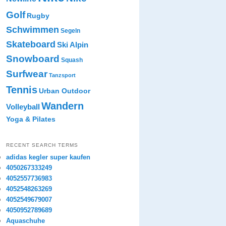
Golf
Rugby
Schwimmen
Segeln
Skateboard
Ski Alpin
Snowboard
Squash
Surfwear
Tanzsport
Tennis
Urban Outdoor
Wandern
Volleyball
Yoga & Pilates
RECENT SEARCH TERMS
adidas kegler super kaufen
4050267333249
4052557736983
4052548263269
4052549679007
4050952789689
Aquaschuhe