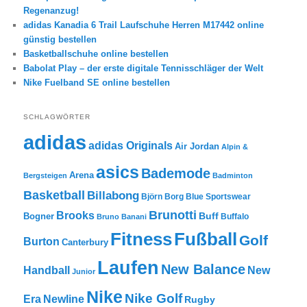
Regenanzug!
adidas Kanadia 6 Trail Laufschuhe Herren M17442 online
günstig bestellen
Basketballschuhe online bestellen
Babolat Play – der erste digitale Tennisschläger der Welt
Nike Fuelband SE online bestellen
SCHLAGWÖRTER
adidas
adidas Originals
Air Jordan
Alpin &
asics
Bademode
Arena
Bergsteigen
Badminton
Basketball
Billabong
Björn Borg
Blue Sportswear
Brunotti
Brooks
Buff
Bogner
Buffalo
Bruno Banani
Fitness
Fußball
Golf
Burton
Canterbury
Laufen
New Balance
New
Handball
Junior
Nike
Nike Golf
Era
Newline
Rugby