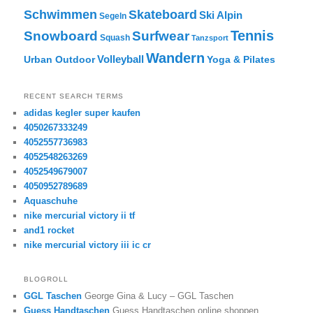
Skateboard
Schwimmen
Ski Alpin
Segeln
Tennis
Snowboard
Surfwear
Squash
Tanzsport
Wandern
Volleyball
Urban Outdoor
Yoga & Pilates
RECENT SEARCH TERMS
adidas kegler super kaufen
4050267333249
4052557736983
4052548263269
4052549679007
4050952789689
Aquaschuhe
nike mercurial victory ii tf
and1 rocket
nike mercurial victory iii ic cr
BLOGROLL
GGL Taschen
George Gina & Lucy – GGL Taschen
Guess Handtaschen
Guess Handtaschen online shoppen