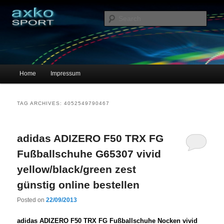
Sportschuhe, Sneakers & Laufschuhe – Shopping Guide
Sear
axko-sport – Sportschuhe online
Main menu
Home
Impressum
Skip to primary content
Skip to secondary content
TAG ARCHIVES:
4052549790467
adidas ADIZERO F50 TRX FG
Fußballschuhe G65307 vivid
yellow/black/green zest
günstig online bestellen
Posted on
22/09/2013
adidas ADIZERO F50 TRX FG Fußballschuhe Nocken vivid