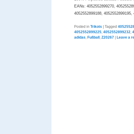
EANs: 4052552899270, 405255289
4052552899188, 4052552899195,
Posted in
Trikots
|
Tagged
4052552
4052552899225
,
4052552899232
,
adidas
,
Fußball
,
Z20267
|
Leave a r