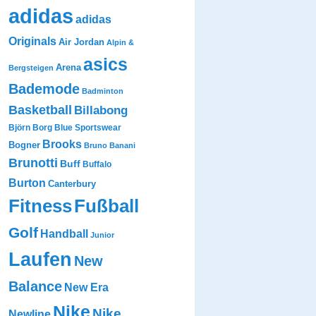
adidas
adidas
Originals
Air Jordan
Alpin &
asics
Arena
Bergsteigen
Bademode
Badminton
Basketball
Billabong
Björn Borg
Blue Sportswear
Brooks
Bogner
Bruno Banani
Brunotti
Buff
Buffalo
Burton
Canterbury
Fitness
Fußball
Golf
Handball
Junior
Laufen
New
Balance
New Era
Nike
Nike
Newline