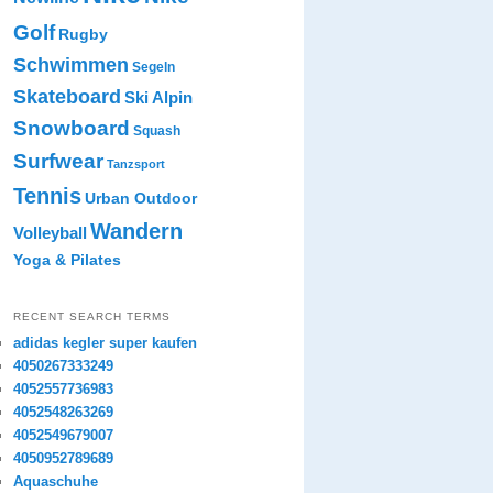
Golf
Rugby
Schwimmen
Segeln
Skateboard
Ski Alpin
Snowboard
Squash
Surfwear
Tanzsport
Tennis
Urban Outdoor
Wandern
Volleyball
Yoga & Pilates
RECENT SEARCH TERMS
adidas kegler super kaufen
4050267333249
4052557736983
4052548263269
4052549679007
4050952789689
Aquaschuhe