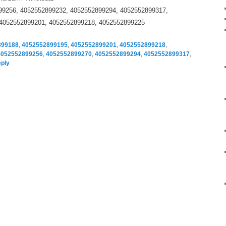
9256, 4052552899232, 4052552899294, 4052552899317,
 4052552899201, 4052552899218, 4052552899225
899188
,
4052552899195
,
4052552899201
,
4052552899218
,
4052552899256
,
4052552899270
,
4052552899294
,
4052552899317
,
eply