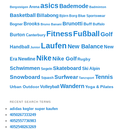
asics
Bademode
Arena
Bergsteigen
Badminton
Basketball
Billabong
Björn Borg
Blue Sportswear
Brunotti
Brooks
Buff
Bogner
Buffalo
Bruno Banani
Fitness
Fußball
Golf
Burton
Canterbury
Laufen
New Balance
New
Handball
Junior
Nike
Nike Golf
Era
Newline
Rugby
Skateboard
Schwimmen
Ski Alpin
Segeln
Tennis
Snowboard
Surfwear
Squash
Tanzsport
Wandern
Volleyball
Urban Outdoor
Yoga & Pilates
RECENT SEARCH TERMS
adidas kegler super kaufen
4050267333249
4052557736983
4052548263269