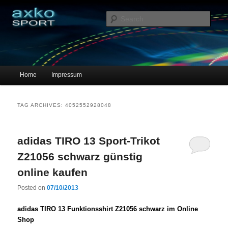
Sportschuhe, Sneakers & Laufschuhe – Shopping Guide
Sear
axko-sport – Sportschuhe online
Main menu
Home
Impressum
Skip to primary content
Skip to secondary content
TAG ARCHIVES:
4052552928048
adidas TIRO 13 Sport-Trikot
Z21056 schwarz günstig
online kaufen
Posted on
07/10/2013
adidas TIRO 13 Funktionsshirt Z21056 schwarz im Online
Shop