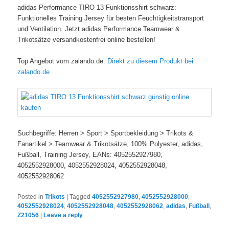
adidas Performance TIRO 13 Funktionsshirt schwarz:
Funktionelles Training Jersey für besten Feuchtigkeitstransport
und Ventilation. Jetzt adidas Performance Teamwear &
Trikotsätze versandkostenfrei online bestellen!
Top Angebot vom zalando.de:
Direkt zu diesem Produkt bei
zalando.de
Suchbegriffe: Herren > Sport > Sportbekleidung > Trikots &
Fanartikel > Teamwear & Trikotsätze, 100% Polyester, adidas,
Fußball, Training Jersey, EANs: 4052552927980,
4052552928000, 4052552928024, 4052552928048,
4052552928062
Posted in
Trikots
|
Tagged
4052552927980
,
4052552928000
,
4052552928024
,
4052552928048
,
4052552928062
,
adidas
,
Fußball
,
Z21056
|
Leave a reply