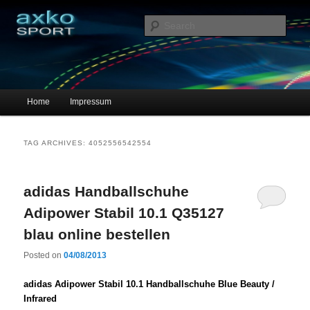
Sportschuhe, Sneakers & Laufschuhe – Shopping Guide
Sear
axko-sport – Sportschuhe online
Main menu
Home
Impressum
Skip to primary content
Skip to secondary content
TAG ARCHIVES:
4052556542554
adidas Handballschuhe
Adipower Stabil 10.1 Q35127
blau online bestellen
Posted on
04/08/2013
adidas Adipower Stabil 10.1 Handballschuhe Blue Beauty /
Infrared