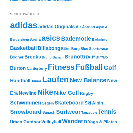
SCHLAGWÖRTER
adidas
adidas Originals
Air Jordan
Alpin &
asics
Bademode
Arena
Bergsteigen
Badminton
Basketball
Billabong
Björn Borg
Blue Sportswear
Brunotti
Brooks
Buff
Bogner
Buffalo
Bruno Banani
Fitness
Fußball
Golf
Burton
Canterbury
Laufen
New Balance
New
Handball
Junior
Nike
Nike Golf
Era
Newline
Rugby
Skateboard
Schwimmen
Ski Alpin
Segeln
Tennis
Snowboard
Surfwear
Squash
Tanzsport
Wandern
Volleyball
Urban Outdoor
Yoga & Pilates