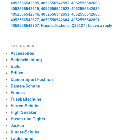
4052556542585
,
4052556542592
,
4052556542608
,
4052556542615
,
4052556542622
,
4052556542639
,
4052556542646
,
4052556542653
,
4052556542660
,
4052556542677
,
4052556542684
,
4052556542691
,
4052556542707
,
Handballschuhe
,
Q35127
|
Leave a reply
KATEGORIEN
Accessoires
Badebekleidung
Bälle
Brillen
Damen Sport Fashion
Damen-Schuhe
Fitness
Fussballschuhe
Herren-Schuhe
High Sneaker
Hosen und Tights
Jacken
Kinder-Schuhe
Laufschuhe