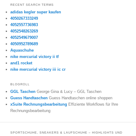
RECENT SEARCH TERMS
adidas kegler super kaufen
4050267333249
4052557736983
4052548263269
4052549679007
4050952789689
Aquaschuhe
nike mercurial victory ii tf
and1 rocket
nike mercurial victory iii ic cr
BLOGROLL
GGL Taschen
George Gina & Lucy – GGL Taschen
Guess Handtaschen
Guess Handtaschen online shoppen
xSuite Rechnungsbearbeitung
Effiziente Workflows für Ihre
Rechnungsbearbeitung
SPORTSCHUHE, SNEAKERS & LAUFSCHUHE – HIGHLIGHTS UND